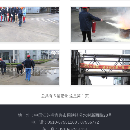
总共有 6 篇记录 这是第 1 页
地 址：中国江苏省宜兴市周铁镇分水村新西路28号
电 话：0510-87551168 , 87556772
传 真：0510-87551131