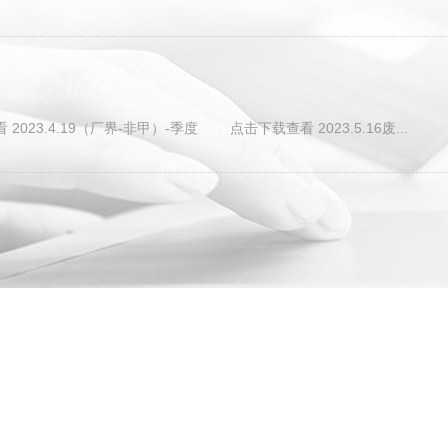
23.4.19（厂界-非甲）-季度 点击下载查看 2023.5.16废...
62 篇记录 这是第 5 页
首页
上一页
下一页
3
4
5
6
7
16
返