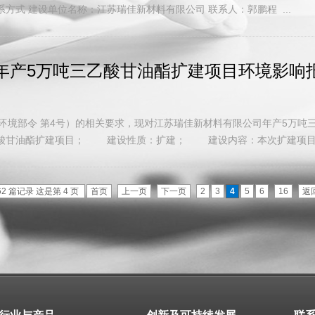
方式 建设单位名称：江苏瑞佳新材料有限公司 联系人：郭鹏程 ...
年产5万吨三乙酸甘油酯扩建项目环境影响
境部令 第4号）的相关要求，现对江苏瑞佳新材料有限公司年产5万吨
酸甘油酯扩建项目； 建设性质：扩建； 建设内容：本次扩建项目不新
62 篇记录 这是第 4 页
首页
上一页
下一页
2
3
4
5
6
16
返