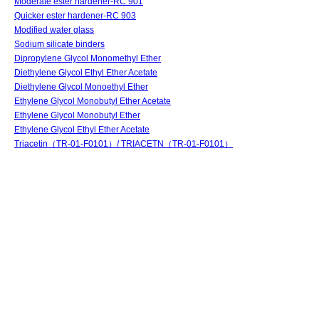
Moderate ester hardener-RC 901
Quicker ester hardener-RC 903
Modified water glass
Sodium silicate binders
Dipropylene Glycol Monomethyl Ether
Diethylene Glycol Ethyl Ether Acetate
Diethylene Glycol Monoethyl Ether
Ethylene Glycol Monobutyl Ether Acetate
Ethylene Glycol Monobutyl Ether
Ethylene Glycol Ethyl Ether Acetate
Triacetin（TR-01-F0101）/ TRIACETN（TR-01-F0101）