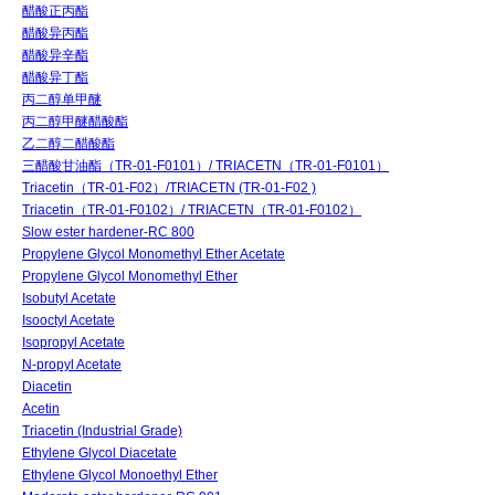
醋酸正丙酯
醋酸异丙酯
醋酸异辛酯
醋酸异丁酯
丙二醇单甲醚
丙二醇甲醚醋酸酯
乙二醇二醋酸酯
三醋酸甘油酯（TR-01-F0101）/ TRIACETN（TR-01-F0101）
Triacetin（TR-01-F02）/TRIACETN (TR-01-F02 )
Triacetin（TR-01-F0102）/ TRIACETN（TR-01-F0102）
Slow ester hardener-RC 800
Propylene Glycol Monomethyl Ether Acetate
Propylene Glycol Monomethyl Ether
Isobutyl Acetate
Isooctyl Acetate
Isopropyl Acetate
N-propyl Acetate
Diacetin
Acetin
Triacetin (Industrial Grade)
Ethylene Glycol Diacetate
Ethylene Glycol Monoethyl Ether